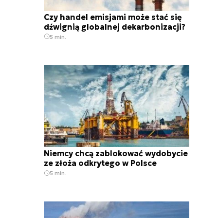
Czy handel emisjami może stać się
dźwignią globalnej dekarbonizacji?
5 min.
Niemcy chcą zablokować wydobycie
ze złoża odkrytego w Polsce
5 min.