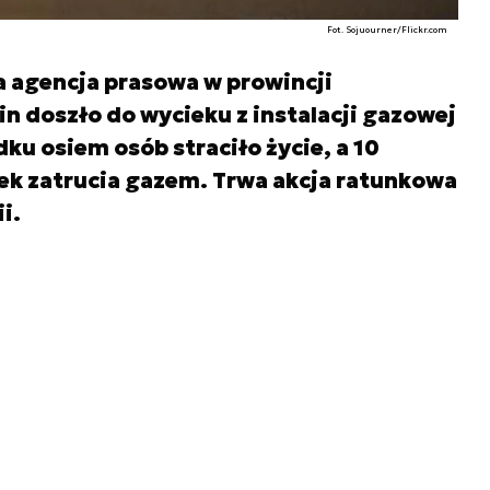
Fot. Sojuourner/Flickr.com
ka agencja prasowa w prowincji
 doszło do wycieku z instalacji gazowej
ku osiem osób straciło życie, a 10
ek zatrucia gazem. Trwa akcja ratunkowa
i.