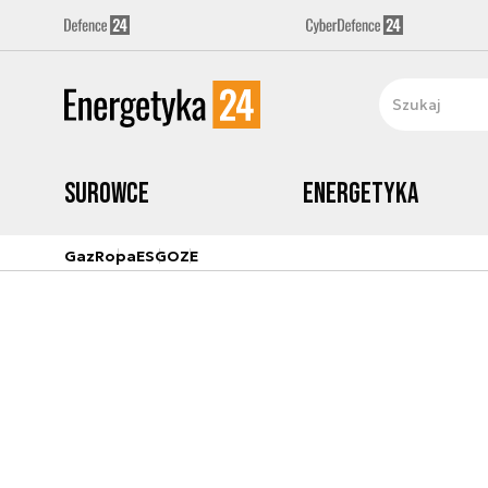
Surowce
Energetyka
Gaz
Ropa
ESG
OZE