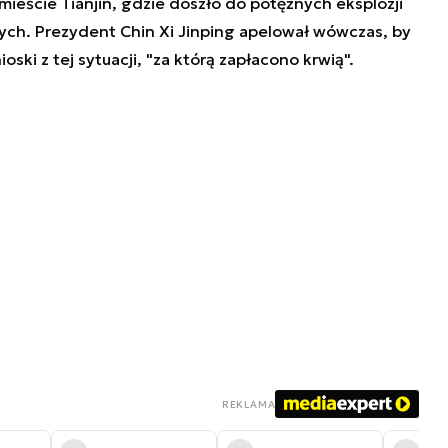
mieście Tianjin, gdzie doszło do potężnych eksplozji
ch. Prezydent Chin Xi Jinping apelował wówczas, by
ki z tej sytuacji, "za którą zapłacono krwią".
REKLAMA