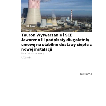
Tauron Wytwarzanie i SCE
Jaworzno III podpisały długoletnią
umowę na stabilne dostawy ciepła z
nowej instalacji
Materiał sponsorowany
2 min.
Reklama