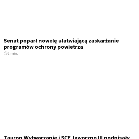
Senat poparł nowelę ułatwiającą zaskarżanie
programów ochrony powietrza
2 min.
Tauron Wytwarzanie i SCE Jaworzno III podpisały