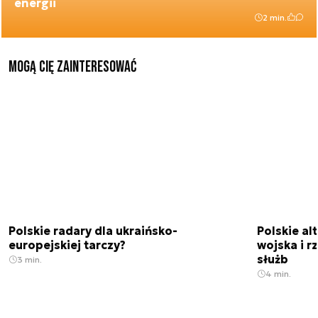
energii
2 min.
Mogą Cię zainteresować
Polskie radary dla ukraińsko-
Polskie a
europejskiej tarczy?
wojska i r
służb
3 min.
4 min.