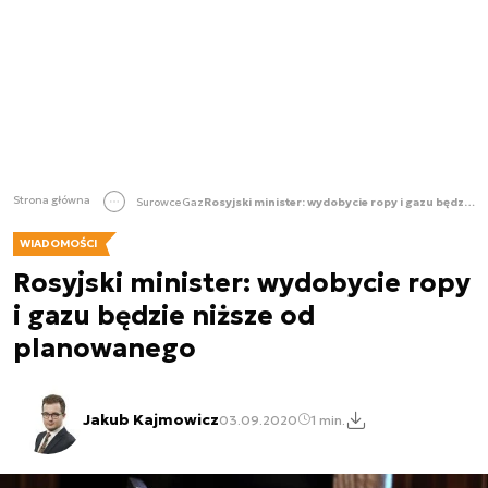
Strona główna
Surowce
Gaz
Rosyjski minister: wydobycie ropy i gazu będzie niższe od planowanego
WIADOMOŚCI
Rosyjski minister: wydobycie ropy
i gazu będzie niższe od
planowanego
Jakub Kajmowicz
03.09.2020
1 min.