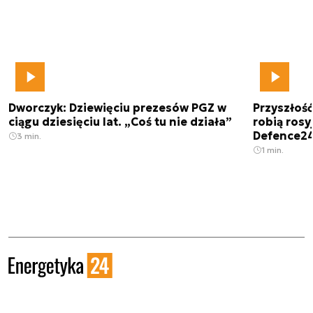
Dworczyk: Dziewięciu prezesów PGZ w
Przyszłoś
ciągu dziesięciu lat. „Coś tu nie działa”
robią rosyj
Defence2
3 min.
1 min.