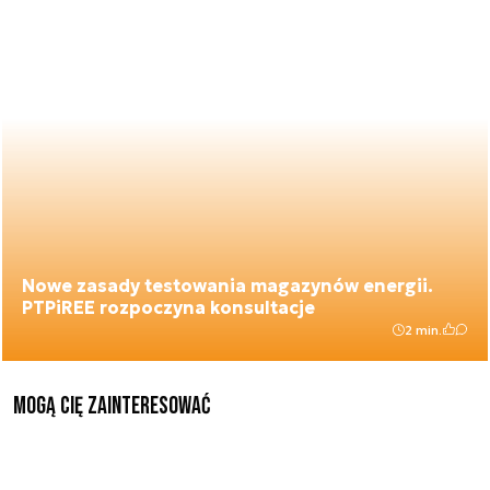
Nowe zasady testowania magazynów energii.
PTPiREE rozpoczyna konsultacje
2 min.
Mogą Cię zainteresować