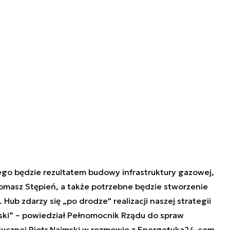
go będzie rezultatem budowy infrastruktury gazowej,
omasz Stępień, a także potrzebne będzie stworzenie
ub zdarzy się „po drodze" realizacji naszej strategii
lski” – powiedział Pełnomocnik Rządu do spraw
etycznej Piotr Naimski w rozmowie z Energetyka24.com