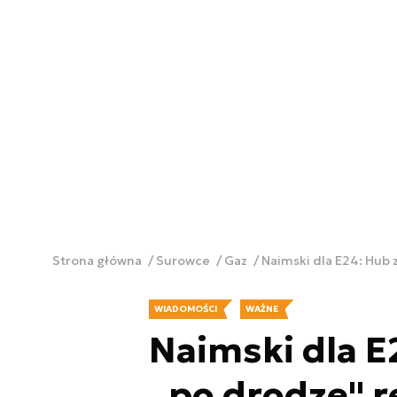
Strona główna
Surowce
Gaz
Naimski dla E24: Hub z
WIADOMOŚCI
WAŻNE
Naimski dla E
„po drodze" re