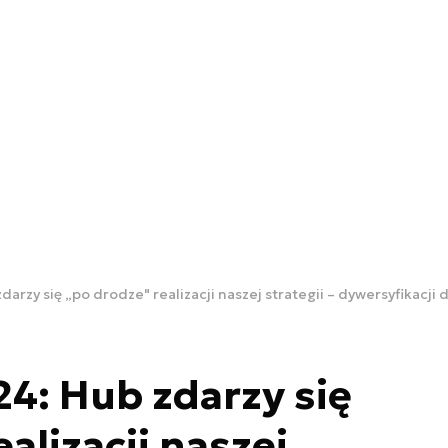
darzy się „po drodze" realizacji naszej strategii – dywersyfikacji
24: Hub zdarzy się
alizacji naszej