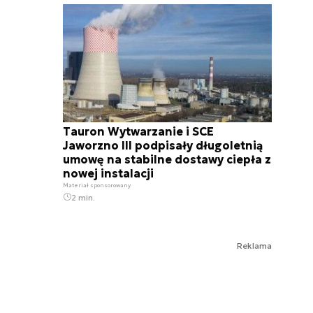
Tauron Wytwarzanie i SCE
Jaworzno III podpisały długoletnią
umowę na stabilne dostawy ciepła z
nowej instalacji
Materiał sponsorowany
2 min.
Reklama