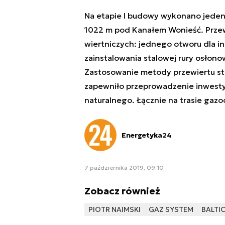
Na etapie I budowy wykonano jeden 
1022 m pod Kanałem Wonieść. Przew
wiertniczych: jednego otworu dla i
zainstalowania stalowej rury osłon
Zastosowanie metody przewiertu st
zapewniło przeprowadzenie inwesty
naturalnego. Łącznie na trasie ga
Energetyka24
7 października 2019, 09:10
Zobacz również
PIOTR NAIMSKI
GAZ SYSTEM
BALTIC