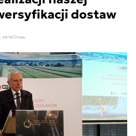
ywersyfikacji dostaw
, 09:10
1 min.