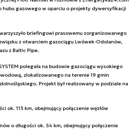
o hubu gazowego w oparciu o projekty dywersyfikacji
owarzyszyło briefingowi prasowemu zorganizowanego
 związku z otwarciem gazociągu Lwówek-Odolanów,
u z Baltic Pipe.
-SYSTEM polegała na budowie gazociągu wysokiego
tłowodową, zlokalizowanego na terenie 19 gmin
olnośląskiego. Projekt był realizowany w podziale na
ści ok. 113 km, obejmujący połączenie węzłów
anów o długości ok. 54 km, obejmujący połączenie