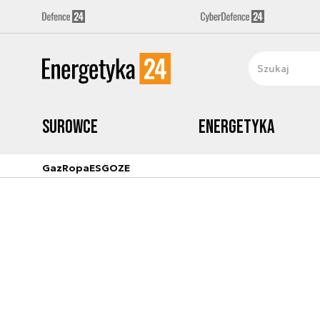
Surowce
Energetyka
Gaz
Ropa
ESG
OZE