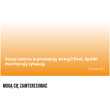
Susza uderza w produkcję energii Enei. Spółki
monitorują sytuację
2 min.
Mogą Cię zainteresować