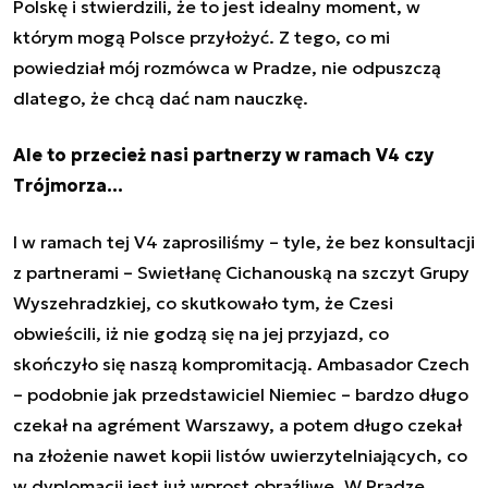
Polskę i stwierdzili, że to jest idealny moment, w
którym mogą Polsce przyłożyć. Z tego, co mi
powiedział mój rozmówca w Pradze, nie odpuszczą
dlatego, że chcą dać nam nauczkę.
Ale to przecież nasi partnerzy w ramach V4 czy
Trójmorza…
I w ramach tej V4 zaprosiliśmy – tyle, że bez konsultacji
z partnerami – Swietłanę Cichanouską na szczyt Grupy
Wyszehradzkiej, co skutkowało tym, że Czesi
obwieścili, iż nie godzą się na jej przyjazd, co
skończyło się naszą kompromitacją. Ambasador Czech
– podobnie jak przedstawiciel Niemiec – bardzo długo
czekał na agrément Warszawy, a potem długo czekał
na złożenie nawet kopii listów uwierzytelniających, co
w dyplomacji jest już wprost obraźliwe. W Pradze