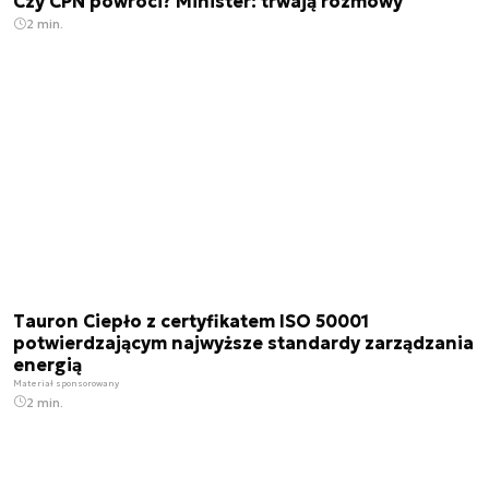
Czy CPN powróci? Minister: trwają rozmowy
2 min.
Tauron Ciepło z certyfikatem ISO 50001
potwierdzającym najwyższe standardy zarządzania
energią
Materiał sponsorowany
2 min.