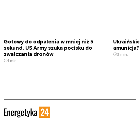
Gotowy do odpalenia w mniej niż 5
Ukraińskie
sekund. US Army szuka pocisku do
amunicja
zwalczania dronów
3 min.
1 min.