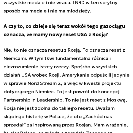
wszystkie medale i nie wraca. I NRD w ten sprytny
sposób ma medale i nie ma młodzieży.
A czy to, co dzieje się teraz wokół tego gazociągu
oznacza, że mamy nowy reset USA z Rosją?
Nie, to nie oznacza resetu z Rosją. To oznacza reset z
Niemcami. W tym tkwi fundamentalna różnica i
niezrozumienie istoty rzeczy. Spośród wszystkich
działań USA wobec Rosji, Amerykanie odpuścili jedynie
w sprawie Nord Stream 2, a więc w kwestii projektu
dotyczącego Niemiec. To jest powrót do koncepcji
Partnership in Leadership. To nie jest reset z Moskwą,
Rosja nie jest zdolna do takiego resetu. Uważam
skądinąd histerię w Polsce, że oto „Zachód nas
sprzedał” za inspirowaną przez Rosjan. Mam wrażenie,
że ci w Polsce, co mówią o zdradzie Zachodu są