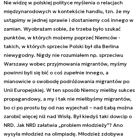
Nie widzę w polskiej polityce myślenia o relacjach
międzynarodowych w kontekście handlu, tzn. że my
ustąpimy w jednej sprawie i dostaniemy coś innego w
zamian. Wyobrażam sobie, że trzeba było szukać
punktów, w których możemy poprzeć Niemców -
takich, w których sprzeciw Polski był dla Berlina
niewygodny. Nigdy nie rozumiałem np. sprzeciwu
Warszawy wobec przyjmowania migrantów, myśmy
powinni byli się bić o coś zupełnie innego, a
mianowicie o swobodę podróżowania migrantów po
Unii Europejskiej. W ten sposób Niemcy mieliby sukces
propagandowy, a my i tak nie mielibyśmy migrantów,
bo ci po prostu by od nas wyjechali – nad Łabą można
zarobić więcej niż nad Wisłą. Był kiedyś taki dowcip o
NRD. Jak NRD załatwia „problem młodzieży”? Ano
wysyła młodzież na olimpiadę. Młodzież zdobywa