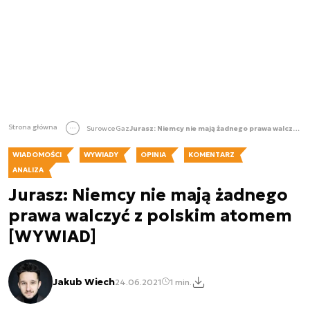
Strona główna
Surowce
Gaz
Jurasz: Niemcy nie mają żadnego prawa walczyć z polskim atomem [WYWIAD]
WIADOMOŚCI
WYWIADY
OPINIA
KOMENTARZ
ANALIZA
Jurasz: Niemcy nie mają żadnego
prawa walczyć z polskim atomem
[WYWIAD]
Jakub Wiech
24.06.2021
1 min.