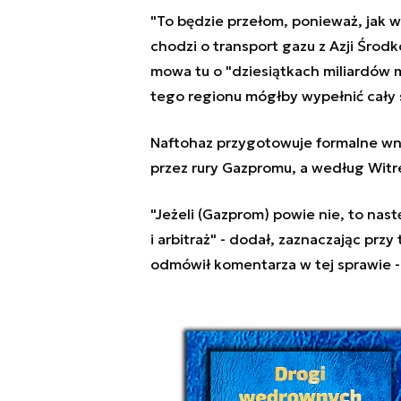
"To będzie przełom, ponieważ, jak w
chodzi o transport gazu z Azji Środk
mowa tu o "dziesiątkach miliardów 
tego regionu mógłby wypełnić cały 
Naftohaz przygotowuje formalne wnio
przez rury Gazpromu, a według Witre
"Jeżeli (Gazprom) powie nie, to nas
i arbitraż" - dodał, zaznaczając prz
odmówił komentarza w tej sprawie - 