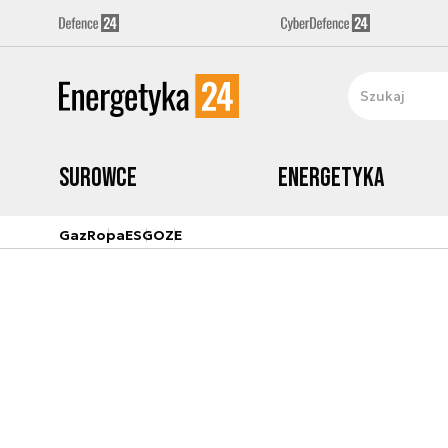
Surowce
Energetyka
Gaz
Ropa
ESG
OZE