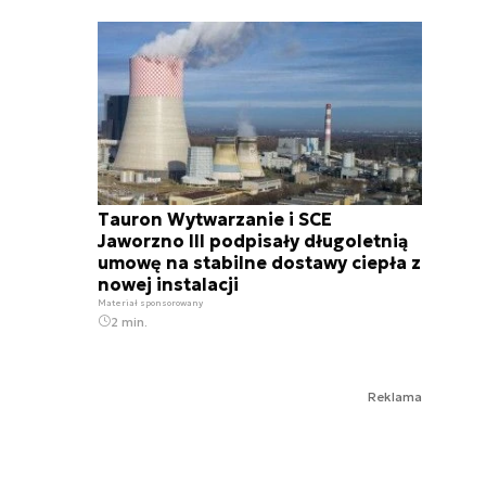
Tauron Wytwarzanie i SCE
Jaworzno III podpisały długoletnią
umowę na stabilne dostawy ciepła z
nowej instalacji
Materiał sponsorowany
2 min.
Reklama