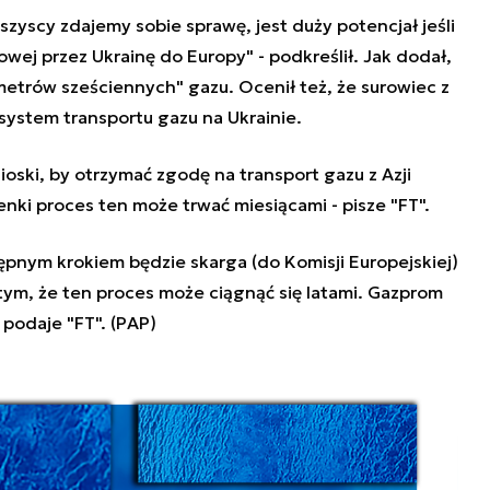
szyscy zdajemy sobie sprawę, jest duży potencjał jeśli
owej przez Ukrainę do Europy" - podkreślił. Jak dodał,
metrów sześciennych" gazu. Ocenił też, że surowiec z
system transportu gazu na Ukrainie.
ski, by otrzymać zgodę na transport gazu z Azji
nki proces ten może trwać miesiącami - pisze "FT".
tępnym krokiem będzie skarga (do Komisji Europejskiej)
y tym, że ten proces może ciągnąć się latami. Gazprom
podaje "FT". (PAP)