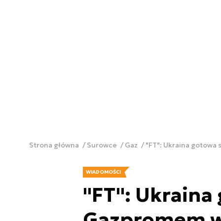
Strona główna
Surowce
Gaz
"FT": Ukraina gotowa 
WIADOMOŚCI
"FT": Ukraina 
Gazpromem ws