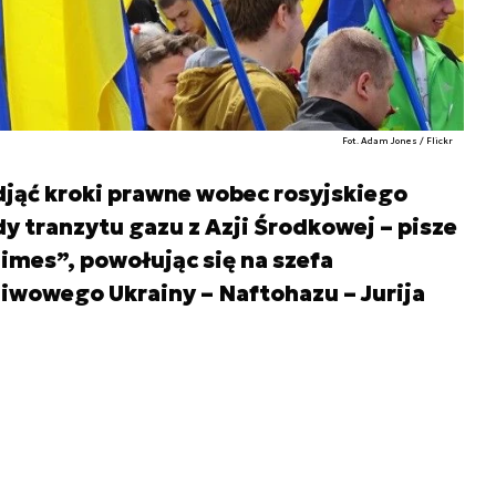
Fot. Adam Jones / Flickr
djąć kroki prawne wobec rosyjskiego
 tranzytu gazu z Azji Środkowej – pisze
imes”, powołując się na szefa
wowego Ukrainy – Naftohazu – Jurija