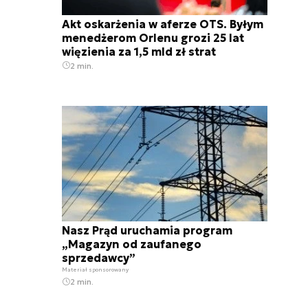
Akt oskarżenia w aferze OTS. Byłym
menedżerom Orlenu grozi 25 lat
więzienia za 1,5 mld zł strat
2 min.
Nasz Prąd uruchamia program
„Magazyn od zaufanego
sprzedawcy”
Materiał sponsorowany
2 min.