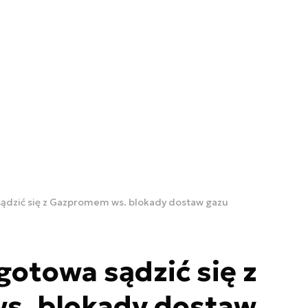
sądzić się z Gazpromem ws. blokady dostaw gazu
gotowa sądzić się z
. blokady dostaw