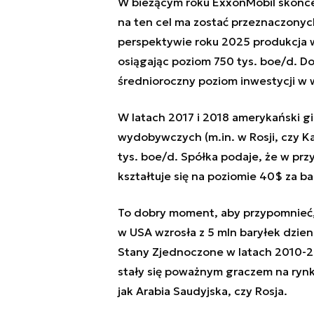
W bieżącym roku ExxonMobil skoncen
na ten cel ma zostać przeznaczony
perspektywie roku 2025 produkcja w
osiągając poziom 750 tys. boe/d. D
średnioroczny poziom inwestycji w 
W latach 2017 i 2018 amerykański g
wydobywczych (m.in. w Rosji, czy K
tys. boe/d. Spółka podaje, że w prz
kształtuje się na poziomie 40$ za b
To dobry moment, aby przypomnieć, 
w USA wzrosła z 5 mln baryłek dzien
Stany Zjednoczone w latach 2010-20
stały się poważnym graczem na rynka
jak Arabia Saudyjska, czy Rosja.