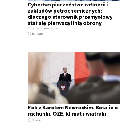
Cyberbezpieczeństwo rafinerii i
zakładów petrochemicznych:
dlaczego sterownik przemysłowy
stał się pierwszą linią obrony
Materiał sponsorowany
10 min.
Rok z Karolem Nawrockim. Batalie o
rachunki, OZE, klimat i wiatraki
9 min.