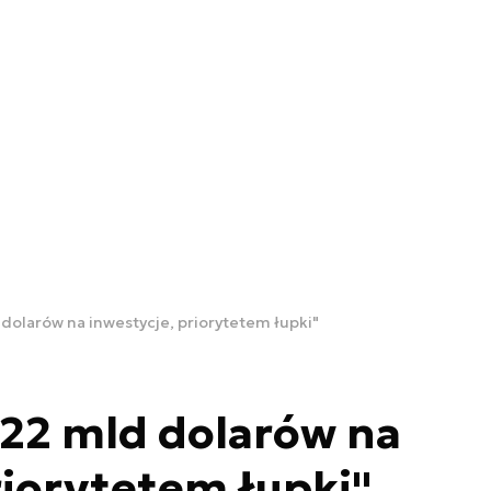
dolarów na inwestycje, priorytetem łupki"
22 mld dolarów na
riorytetem łupki"