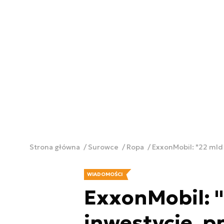
Strona główna
Surowce
Ropa
ExxonMobil: "22 mld 
WIADOMOŚCI
ExxonMobil: "
inwestycje, p