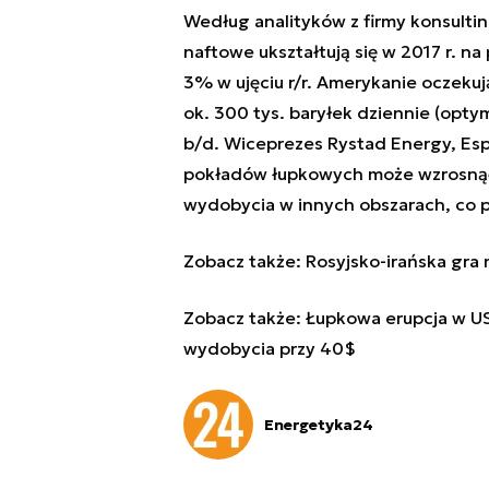
Według analityków z firmy konsult
naftowe ukształtują się w 2017 r. n
3% w ujęciu r/r. Amerykanie oczekuj
ok. 300 tys. baryłek dziennie (opty
b/d. Wiceprezes Rystad Energy, Espe
pokładów łupkowych może wzrosnąć 
wydobycia w innych obszarach, co p
Zobacz także:
Rosyjsko-irańska gra
Zobacz także:
Łupkowa erupcja w U
wydobycia przy 40$
Energetyka24