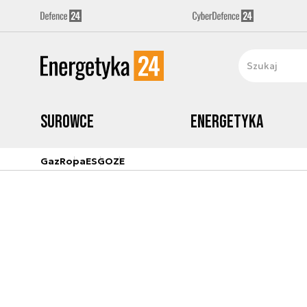
Surowce
Energetyka
Gaz
Ropa
ESG
OZE