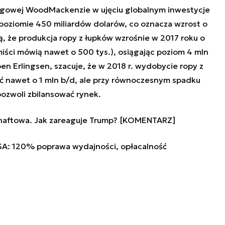
ingowej WoodMackenzie w ujęciu globalnym inwestycje
a poziomie 450 miliardów dolarów, co oznacza wzrost o
ą, że produkcja ropy z łupków wzrośnie w 2017 roku o
miści mówią nawet o 500 tys.), osiągając poziom 4 mln
n Erlingsen, szacuje, że w 2018 r. wydobycie ropy z
nawet o 1 mln b/d, ale przy równoczesnym spadku
ozwoli zbilansować rynek.
 naftowa. Jak zareaguje Trump? [KOMENTARZ]
SA: 120% poprawa wydajności, opłacalność