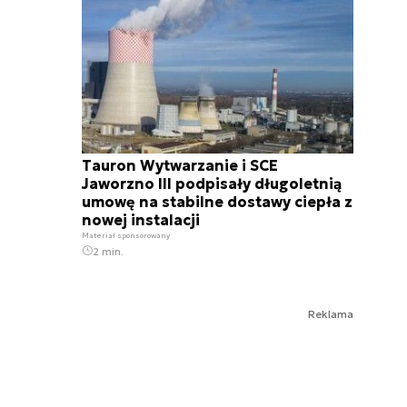
Tauron Wytwarzanie i SCE
Jaworzno III podpisały długoletnią
umowę na stabilne dostawy ciepła z
nowej instalacji
Materiał sponsorowany
2 min.
Reklama