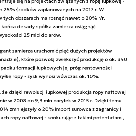
truje się na projektach związanych z ropą łupkową -
ch 25% środków zaplanowanych na 2017 r. W
 tych obszarach ma rosnąć nawet o 20% r/r,
o końca dekady spółka zamierza osiągnąć
wysokości 25 mld dolarów.
igant zamierza uruchomić pięć dużych projektów
anadzie), które pozwolą zwiększyć produkcję o ok. 340
ypadku formacji łupkowych jej próg rentowności
aryłkę ropy - zysk wynosi wówczas ok. 10%.
że dzięki rewolucji łupkowej produkcja ropy naftowej
nie w 2008 do 9,3 mln baryłek w 2015 r. Dzięki temu
14 zmniejszyły o 20% import surowca z zagranicy i
ch ropy naftowej - konkurując z takimi potentatami,