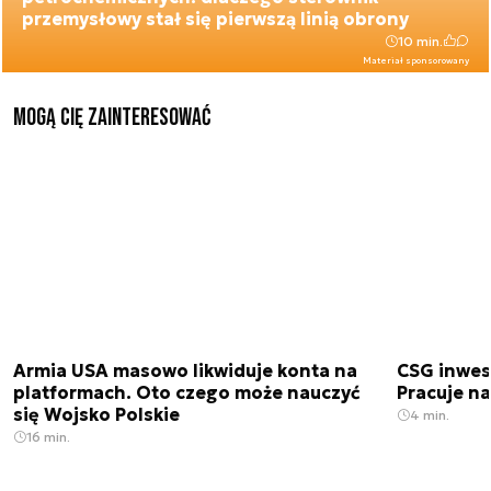
przemysłowy stał się pierwszą linią obrony
10 min.
Materiał sponsorowany
Mogą Cię zainteresować
Armia USA masowo likwiduje konta na
CSG inwes
platformach. Oto czego może nauczyć
Pracuje n
się Wojsko Polskie
4 min.
16 min.