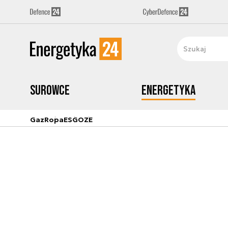
Surowce
Energetyka
Gaz
Ropa
ESG
OZE