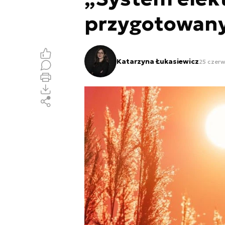
przygotowan
Katarzyna Łukasiewicz
25 czerw