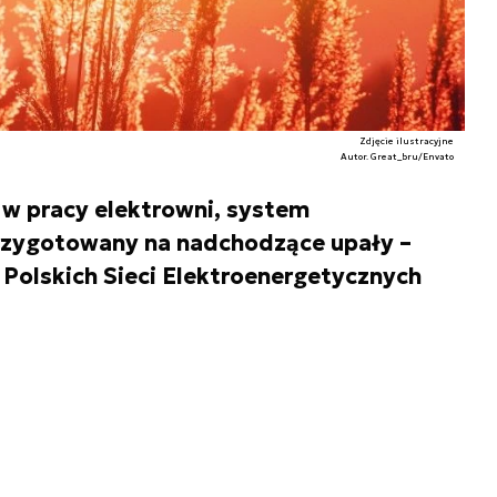
Zdjęcie ilustracyjne
Autor. Great_bru/Envato
 w pracy elektrowni, system
przygotowany na nadchodzące upały –
 Polskich Sieci Elektroenergetycznych