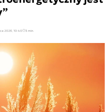
y”
ca 2026, 10:40
3 min.