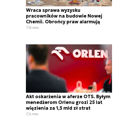
Wraca sprawa wyzysku
pracowników na budowie Nowej
Chemii. Obrońcy praw alarmują
6 min.
Akt oskarżenia w aferze OTS. Byłym
menedżerom Orlenu grozi 25 lat
więzienia za 1,5 mld zł strat
2 min.