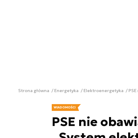
Strona główna
Energetyka
Elektroenergetyka
PSE 
WIADOMOŚCI
PSE nie obawi
„System elek