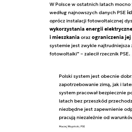
W Polsce w ostatnich latach mocno w
według najnowszych danych PSE
i
oprócz instalacji fotowoltaicznej d
wykorzystania energii elektryczn
i mieszkania
oraz
ograniczenia jej
systemie jest zwykle najtrudniejsz
fotowoltaiki”
– zalecił rzecznik PSE.
Polski system jest obecnie do
zapotrzebowanie zimą, jak i la
system pracował bezpiecznie 
latach bez przeszkód przechodzi
niezbędne jest zapewnienie odp
pracują niezależnie od warunk
Maciej Wapiński, PSE