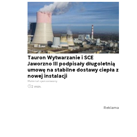
Tauron Wytwarzanie i SCE
Jaworzno III podpisały długoletnią
umowę na stabilne dostawy ciepła z
nowej instalacji
Materiał sponsorowany
2 min.
Reklama