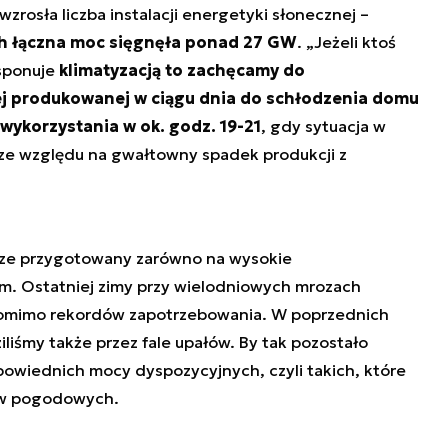
zrosła liczba instalacji energetyki słonecznej –
ch łączna moc sięgnęła ponad 27 GW
. „
Jeżeli ktoś
ysponuje
klimatyzacją to zachęcamy do
ej produkowanej w ciągu dnia do schłodzenia domu
 wykorzystania w ok. godz. 19-21
, gdy sytuacja w
a ze względu na gwałtowny spadek produkcji z
brze przygotowany zarówno na wysokie
tem. Ostatniej zimy przy wielodniowych mrozach
pomimo rekordów zapotrzebowania. W poprzednich
liśmy także przez fale upałów. By tak pozostało
owiednich mocy dyspozycyjnych, czyli takich, które
ów pogodowych.