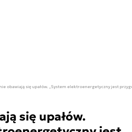
nie obawiają się upałów. „System elektroenergetyczny jest przy
ają się upałów.
troenergetyczny jest