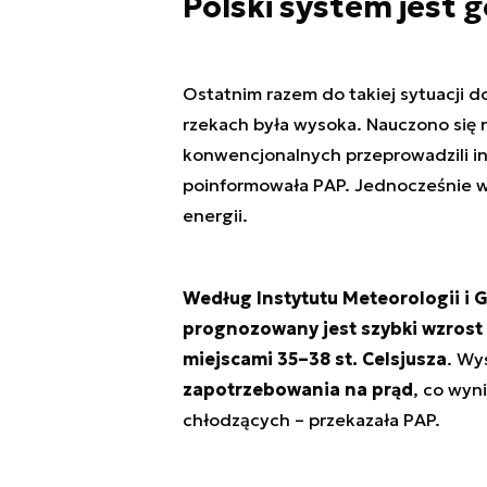
Polski system jest 
Ostatnim razem do takiej sytuacji d
rzekach była wysoka. Nauczono się n
konwencjonalnych przeprowadzili in
poinformowała PAP. Jednocześnie w 
energii.
Według Instytutu Meteorologii i 
prognozowany jest szybki wzrost 
miejscami 35–38 st. Celsjusza
. Wy
zapotrzebowania na prąd
, co wyn
chłodzących – przekazała PAP.