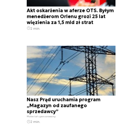
Akt oskarżenia w aferze OTS. Byłym
menedżerom Orlenu grozi 25 lat
więzienia za 1,5 mld zł strat
2 min.
Nasz Prąd uruchamia program
„Magazyn od zaufanego
sprzedawcy”
Materiał sponsorowany
2 min.