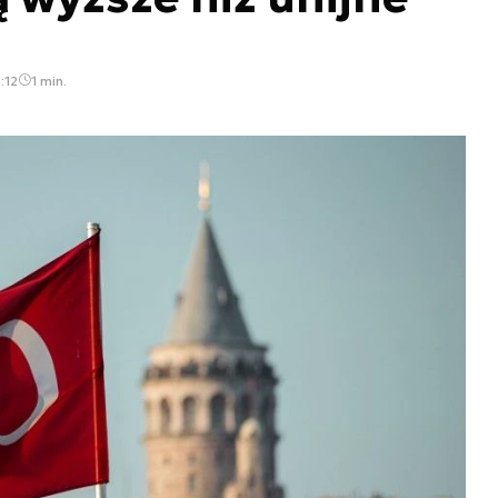
:12
1 min.