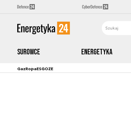
Surowce
Energetyka
Gaz
Ropa
ESG
OZE