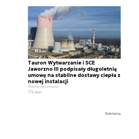
Tauron Wytwarzanie i SCE
Jaworzno III podpisały długoletnią
umowę na stabilne dostawy ciepła z
nowej instalacji
Materiał sponsorowany
2 min.
Reklama