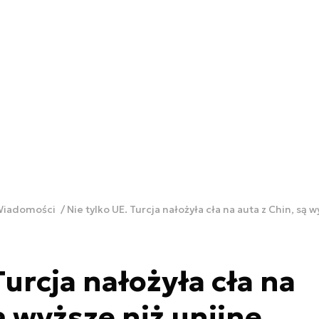
 Wiadomości
Nie tylko UE. Turcja nałożyła cła na auta z Chin, są w
Turcja nałożyła cła na
ą wyższe niż unijne