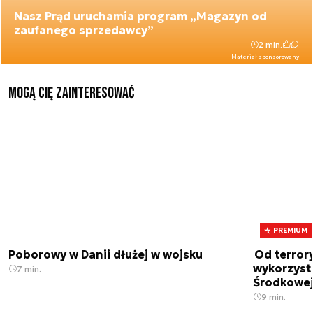
Nasz Prąd uruchamia program „Magazyn od
zaufanego sprzedawcy”
2 min.
Materiał sponsorowany
Mogą Cię zainteresować
PREMIUM
Poborowy w Danii dłużej w wojsku
Od terror
wykorzystu
7 min.
Środkowe
9 min.