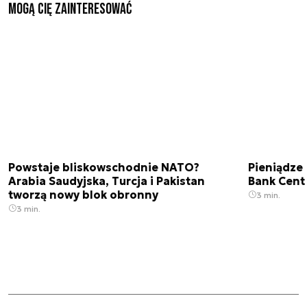
Mogą Cię zainteresować
Powstaje bliskowschodnie NATO?
Pieniądze
Arabia Saudyjska, Turcja i Pakistan
Bank Cent
tworzą nowy blok obronny
3 min.
3 min.