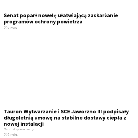
Senat poparł nowelę ułatwiającą zaskarżanie
programów ochrony powietrza
2 min.
Tauron Wytwarzanie i SCE Jaworzno III podpisały
długoletnią umowę na stabilne dostawy ciepła z
nowej instalacji
Materiał sponsorowany
2 min.