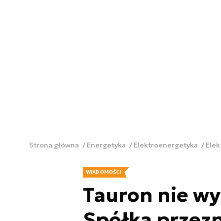
Strona główna
Energetyka
Elektroenergetyka
Ele
WIADOMOŚCI
Tauron nie wy
Spółka przezn