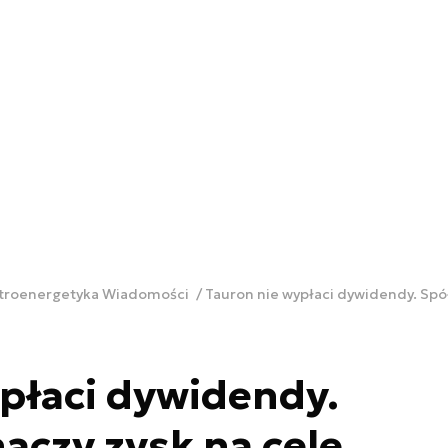
ktroenergetyka Wiadomości
Tauron nie wypłaci dywidendy. Spół
płaci dywidendy.
aczy zysk na cele