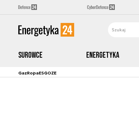
Surowce
Energetyka
Gaz
Ropa
ESG
OZE