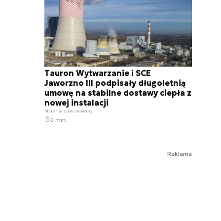
Tauron Wytwarzanie i SCE
Jaworzno III podpisały długoletnią
umowę na stabilne dostawy ciepła z
nowej instalacji
Materiał sponsorowany
2 min.
Reklama