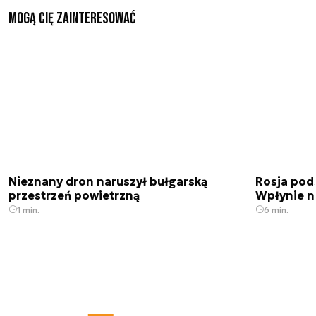
Mogą Cię zainteresować
Nieznany dron naruszył bułgarską
Rosja pod
przestrzeń powietrzną
Wpłynie n
1 min.
6 min.