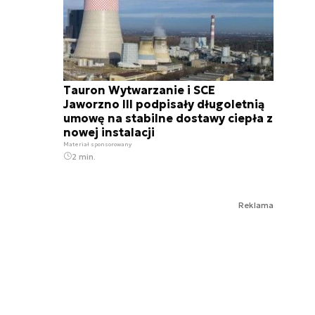
Tauron Wytwarzanie i SCE
Jaworzno III podpisały długoletnią
umowę na stabilne dostawy ciepła z
nowej instalacji
Materiał sponsorowany
2 min.
Reklama