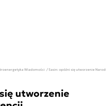
ktroenergetyka Wiadomości
Sasin: opóźni się utworzenie Nar
 się utworzenie
encji