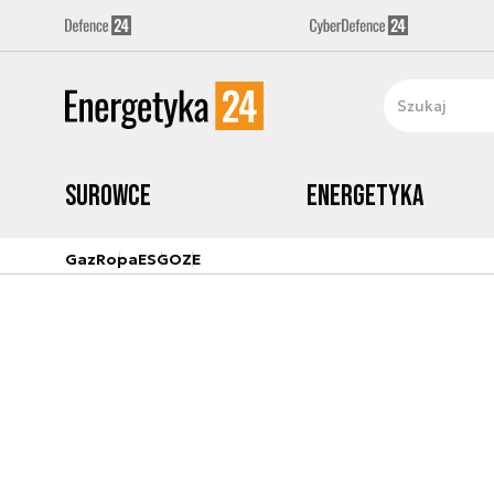
Surowce
Energetyka
Gaz
Ropa
ESG
OZE