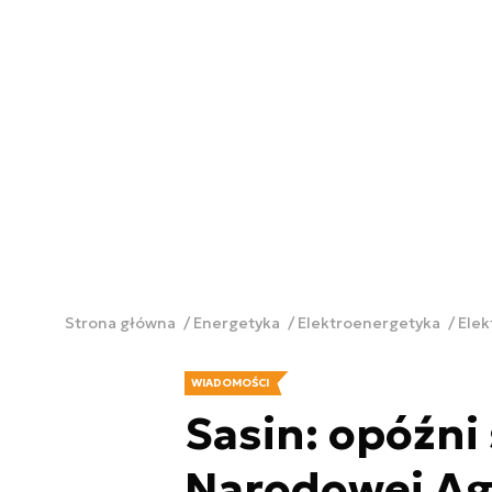
Strona główna
Energetyka
Elektroenergetyka
Ele
WIADOMOŚCI
Sasin: opóźni
Narodowej Ag