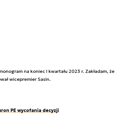
monogram na koniec I kwartału 2023 r. Zakładam, że
ował wicepremier Sasin.
uron PE wycofania decyzji