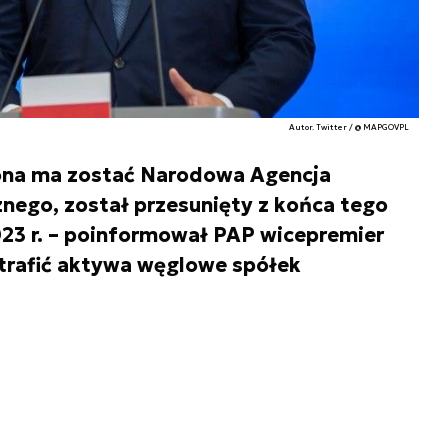
Autor. Twitter / @ MAPGOVPL
ona ma zostać Narodowa Agencja
ego, został przesunięty z końca tego
023 r. – poinformował PAP wicepremier
trafić aktywa węglowe spółek