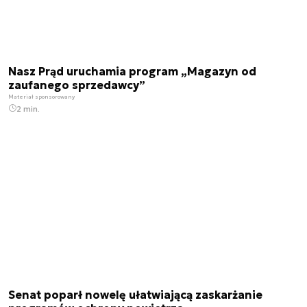
Nasz Prąd uruchamia program „Magazyn od
zaufanego sprzedawcy”
Materiał sponsorowany
2 min.
Senat poparł nowelę ułatwiającą zaskarżanie