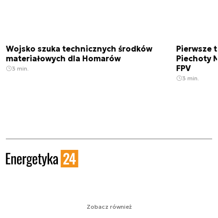
Wojsko szuka technicznych środków
Pierwsze t
materiałowych dla Homarów
Piechoty M
FPV
3 min.
3 min.
Zobacz również