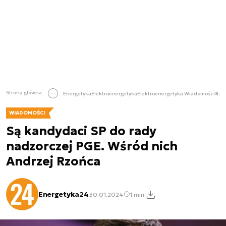
Strona główna
Energetyka
Elektroenergetyka
Elektroenergetyka Wiadomości
Są kandydaci SP do rady nadzorczej PGE. Wśród nich Andrzej Rzońca
WIADOMOŚCI
Są kandydaci SP do rady
nadzorczej PGE. Wśród nich
Andrzej Rzońca
Energetyka24
30.01.2024
1 min.