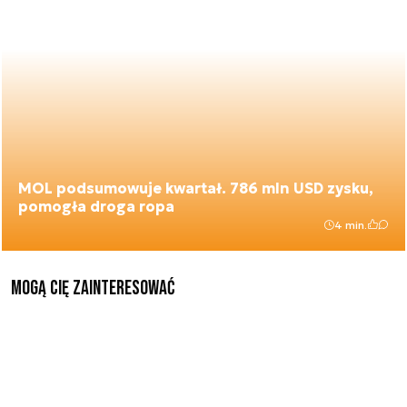
MOL podsumowuje kwartał. 786 mln USD zysku,
pomogła droga ropa
4 min.
Mogą Cię zainteresować