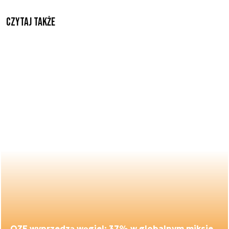
Czytaj także
OZE wyprzedzą węgiel: 37% w globalnym miksie