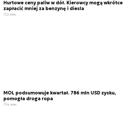
Hurtowe ceny paliw w dół. Kierowcy mogą wkrótce
zapłacić mniej za benzynę i diesla
2 min.
MOL podsumowuje kwartał. 786 mln USD zysku,
pomogła droga ropa
4 min.