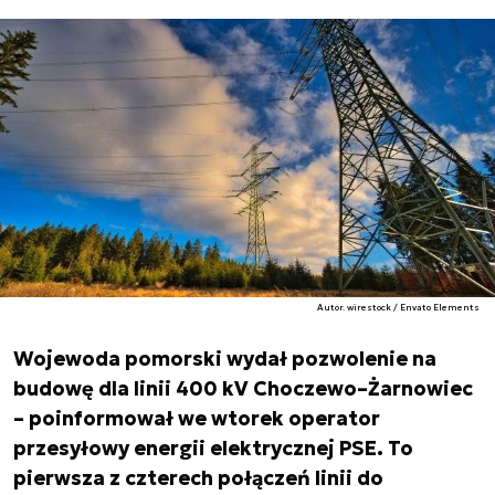
Autor. wirestock / Envato Elements
Wojewoda pomorski wydał pozwolenie na
budowę dla linii 400 kV Choczewo–Żarnowiec
– poinformował we wtorek operator
przesyłowy energii elektrycznej PSE. To
pierwsza z czterech połączeń linii do