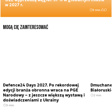
w 2027 r.
5 min.
Mogą Cię zainteresować
Defence24 Days 2027. Po rekordowej
Dmuchane 
edycji branża obronna wraca na PGE
Białorusk
Narodowy – z jeszcze większą wystawą i
2 min.
doświadczeniami z Ukrainy
3 min.