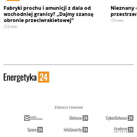
Fabryki prochu i amunicji z dala od
Nieznany 
wschodniej granicy? „Dajmy szansę
przestrze
obronie przeciwrakietowej”
1 min.
2 min.
Zobacz również