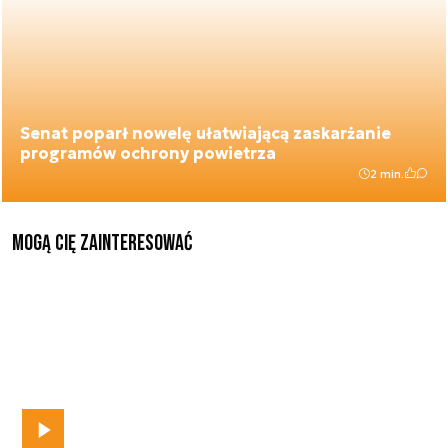
Senat poparł nowelę ułatwiającą zaskarżanie
programów ochrony powietrza
2 min.
Mogą Cię zainteresować