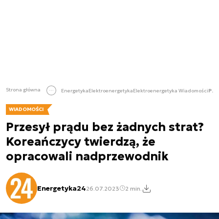
Strona główna
Energetyka
Elektroenergetyka
Elektroenergetyka Wiadomości
Przesył prądu bez żadnych strat? Koreańczycy twierdzą, że opracowali nadprzewodnik
WIADOMOŚCI
Przesył prądu bez żadnych strat?
Koreańczycy twierdzą, że
opracowali nadprzewodnik
Energetyka24
26.07.2023
2 min.