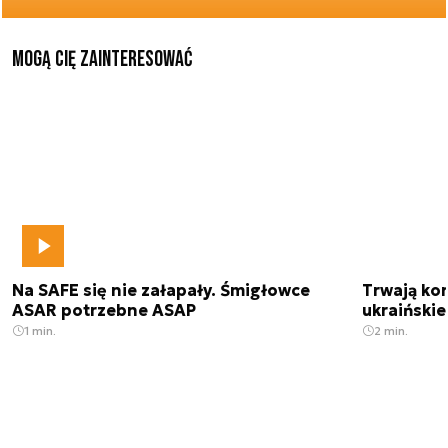
Mogą Cię zainteresować
Na SAFE się nie załapały. Śmigłowce
Trwają kon
ASAR potrzebne ASAP
ukraińskie
1 min.
2 min.