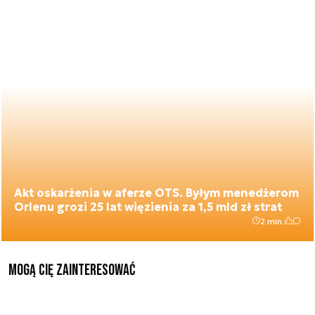
Akt oskarżenia w aferze OTS. Byłym menedżerom
Orlenu grozi 25 lat więzienia za 1,5 mld zł strat
2 min.
Mogą Cię zainteresować