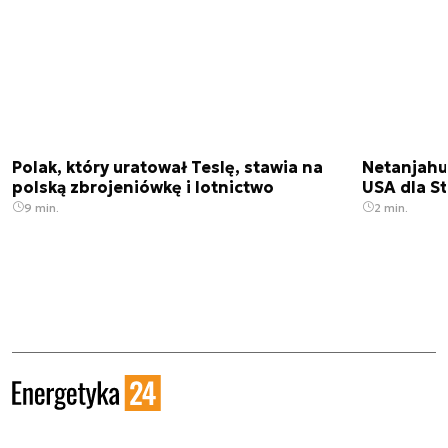
Polak, który uratował Teslę, stawia na
Netanjahu
polską zbrojeniówkę i lotnictwo
USA dla St
9 min.
2 min.