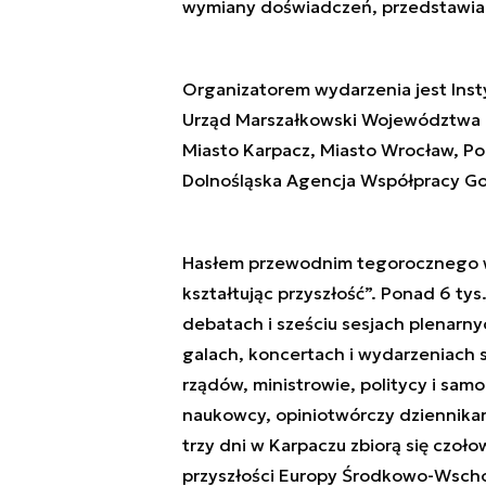
wymiany doświadczeń, przedstawiani
Organizatorem wydarzenia jest Ins
Urząd Marszałkowski Województwa D
Miasto Karpacz, Miasto Wrocław, Por
Dolnośląska Agencja Współpracy G
Hasłem przewodnim tegorocznego w
kształtując przyszłość”. Ponad 6 tys
debatach i sześciu sesjach plenarn
galach, koncertach i wydarzeniach 
rządów, ministrowie, politycy i samo
naukowcy, opiniotwórczy dziennikar
trzy dni w Karpaczu zbiorą się czoło
przyszłości Europy Środkowo-Wsch