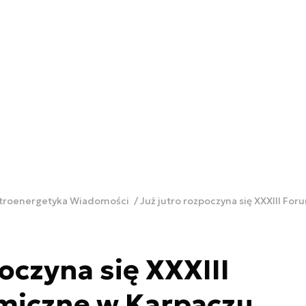
ktroenergetyka Wiadomości
Już jutro rozpoczyna się XXXIII F
oczyna się XXXIII
iczne w Karpaczu