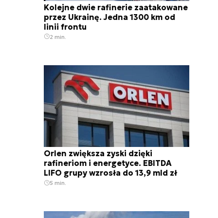
Kolejne dwie rafinerie zaatakowane
przez Ukrainę. Jedna 1300 km od
linii frontu
2 min.
Orlen zwiększa zyski dzięki
rafineriom i energetyce. EBITDA
LIFO grupy wzrosła do 13,9 mld zł
5 min.