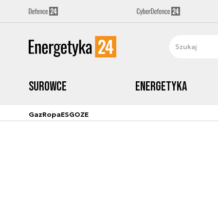
Surowce
Energetyka
Gaz
Ropa
ESG
OZE