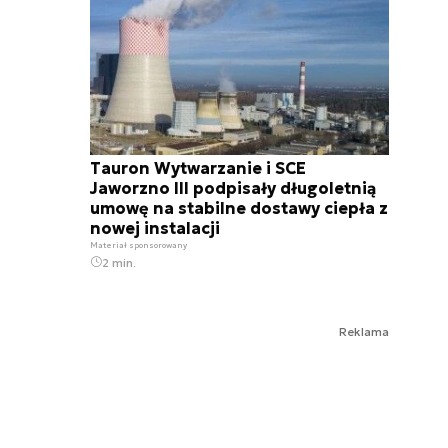
Tauron Wytwarzanie i SCE
Jaworzno III podpisały długoletnią
umowę na stabilne dostawy ciepła z
nowej instalacji
Materiał sponsorowany
2 min.
Reklama