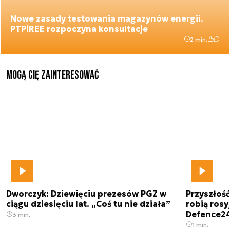
Nowe zasady testowania magazynów energii.
PTPiREE rozpoczyna konsultacje
2 min.
Mogą Cię zainteresować
Dworczyk: Dziewięciu prezesów PGZ w
Przyszłoś
ciągu dziesięciu lat. „Coś tu nie działa”
robią rosyj
Defence2
3 min.
1 min.