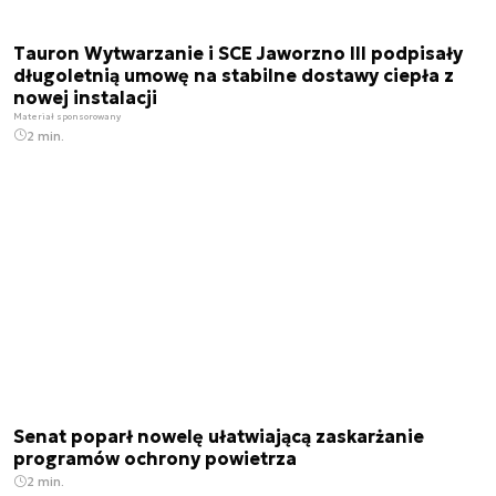
Tauron Wytwarzanie i SCE Jaworzno III podpisały
długoletnią umowę na stabilne dostawy ciepła z
nowej instalacji
Materiał sponsorowany
2 min.
Senat poparł nowelę ułatwiającą zaskarżanie
programów ochrony powietrza
2 min.