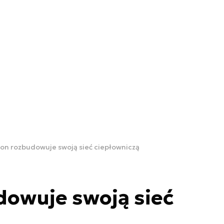
on rozbudowuje swoją sieć ciepłowniczą
dowuje swoją sieć