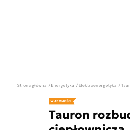
Strona główna
Energetyka
Elektroenergetyka
Taur
WIADOMOŚCI
Tauron rozbu
ciepłowniczą