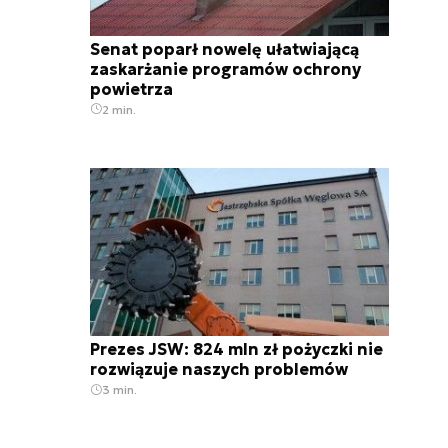
Senat poparł nowelę ułatwiającą
zaskarżanie programów ochrony
powietrza
2 min.
Prezes JSW: 824 mln zł pożyczki nie
rozwiązuje naszych problemów
3 min.