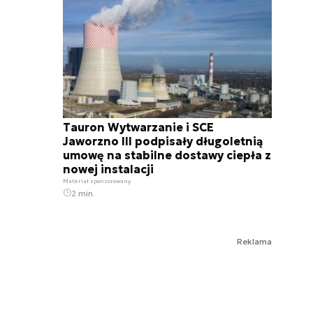
Tauron Wytwarzanie i SCE
Jaworzno III podpisały długoletnią
umowę na stabilne dostawy ciepła z
nowej instalacji
Materiał sponsorowany
2 min.
Reklama