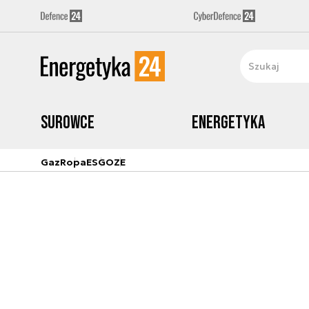
Surowce
Energetyka
Gaz
Ropa
ESG
OZE