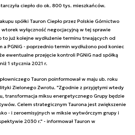
tarczyła ciepło do ok. 800 tys. mieszkańców.
kupu spółki Tauron Ciepło przez Polskie Górnictwo
 wtorek wyłączność negocjacyjną w tej sprawie
o to już kolejne wydłużenie terminu trwających od
m a PGNiG - poprzednio termin wydłużono pod koniec
 że ewentualne przejęcie kontroli PGNiG nad spółką
iż 1 stycznia 2021 r.
płowniczego Tauron poinformował w maju ub. roku
lityki Zielonego Zwrotu. "Zgodnie z przyjętymi wtedy
u, transformacja miksu energetycznego Grupy będzie
ktywów. Celem strategicznym Taurona jest zwiększenie
sko - i zeroemisyjnych w miksie wytwórczym grupy i
spektywie 2030 r." - informował Tauron w