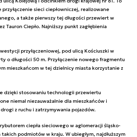
ulicą Kolejową i odcinkiem drogi krajowej nr 81. To
 przyłączenie sieci ciepłowniczej, realizowane
nego, a także pierwszy tej długości przewiert w
zez Tauron Ciepło. Najniższy punkt zagłębienia
nwestycji przyłączeniowej, pod ulicą Kościuszki w
y o długości 50 m. Przyłączenie nowego fragmentu
nym mieszkańcom w tej dzielnicy miasta korzystanie z
że dzięki stosowaniu technologii przewiertu
one niemal niezauważalnie dla mieszkańców i
drogi z ruchu i zatrzymywania pojazdów.
trybutorem ciepła sieciowego w aglomeracji śląsko-
h takich podmiotów w kraju. W ubiegłym, najdłuższym