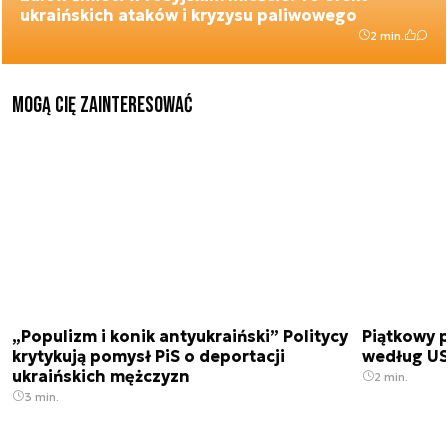
ukraińskich ataków i kryzysu paliwowego
2 min.
Mogą Cię zainteresować
„Populizm i konik antyukraiński” Politycy
Piątkowy 
krytykują pomysł PiS o deportacji
według USA
ukraińskich mężczyzn
2 min.
3 min.