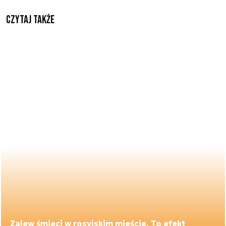
Czytaj także
Zalew śmieci w rosyjskim mieście. To efekt