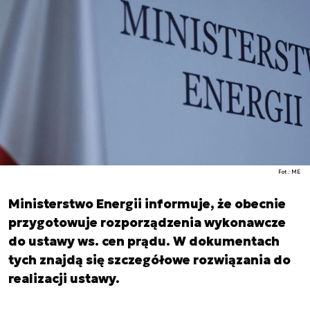
Fot.: ME
Ministerstwo Energii informuje, że obecnie
przygotowuje rozporządzenia wykonawcze
do ustawy ws. cen prądu. W dokumentach
tych znajdą się szczegółowe rozwiązania do
realizacji ustawy.