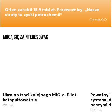
Orlen zarobił 15,9 mld zł. Przewoźnicy: „Nasze
straty to zyski petrochemii”
2 min.
Mogą Cię zainteresować
Ukraina traci kolejnego MiG-a. Pilot
Poważny i
katapultował się
systemu d
naszymi d
1 min.
2 min.