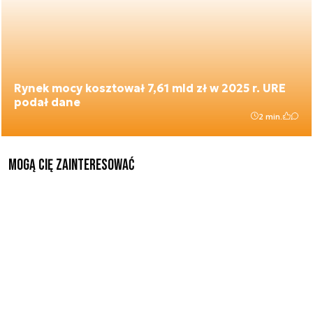
Rynek mocy kosztował 7,61 mld zł w 2025 r. URE
podał dane
2 min.
Mogą Cię zainteresować