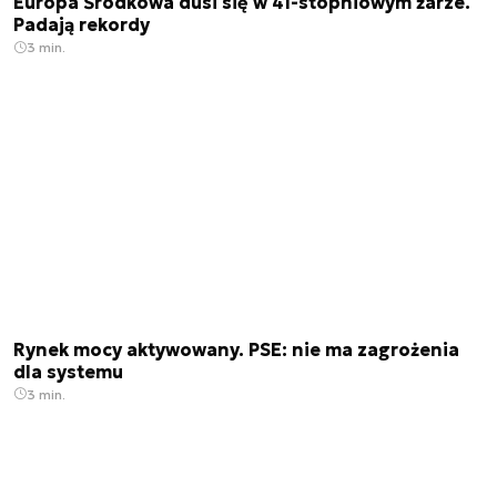
Europa Środkowa dusi się w 41-stopniowym żarze.
Padają rekordy
3 min.
Rynek mocy aktywowany. PSE: nie ma zagrożenia
dla systemu
3 min.