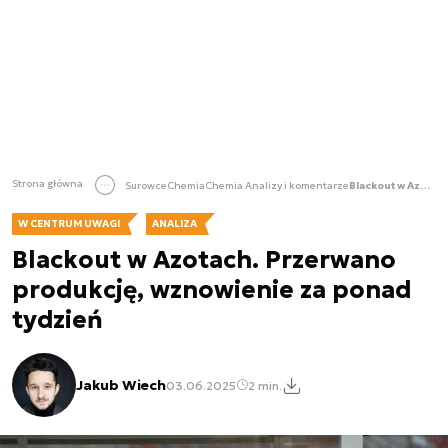
Strona główna
Surowce
Chemia
Chemia Analizy i komentarze
Blackout w Azotach. Przerwano produkcję, wznowienie za ponad tydzień
W CENTRUM UWAGI
ANALIZA
Blackout w Azotach. Przerwano
produkcję, wznowienie za ponad
tydzień
Jakub Wiech
03.06.2025
2 min.