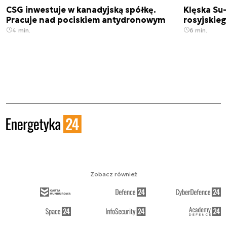
CSG inwestuje w kanadyjską spółkę.
Klęska Su-
Pracuje nad pociskiem antydronowym
rosyjskie
4 min.
6 min.
Zobacz również