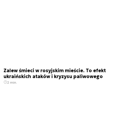
Zalew śmieci w rosyjskim mieście. To efekt
ukraińskich ataków i kryzysu paliwowego
2 min.