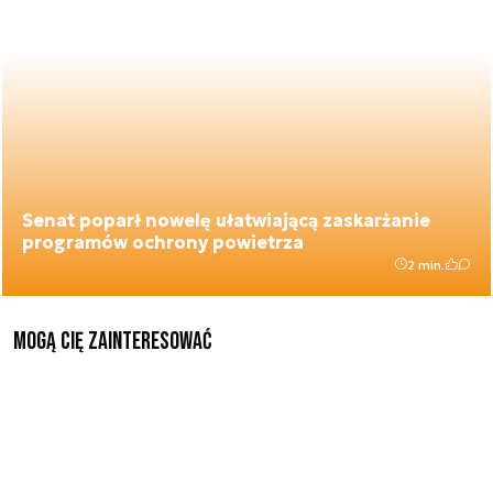
Senat poparł nowelę ułatwiającą zaskarżanie
programów ochrony powietrza
2 min.
Mogą Cię zainteresować