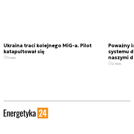
Ukraina traci kolejnego MiG-a. Pilot
Poważny i
katapultował się
systemu d
naszymi d
1 min.
2 min.