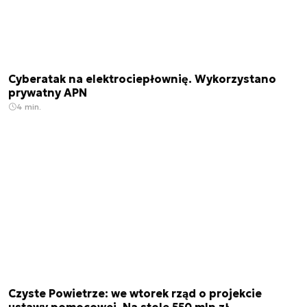
Cyberatak na elektrociepłownię. Wykorzystano
prywatny APN
4 min.
Czyste Powietrze: we wtorek rząd o projekcie
ustawy pomocowej. Na stole 550 mln zł