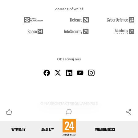
Zobacz również
Obserwuj nas
O NAS
KONTAKT
REGULAMIN
RSS
Wywiady
Analizy
Wiadomości
© 2012-2026 ENERGETYKA24