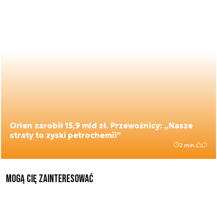
Orlen zarobił 15,9 mld zł. Przewoźnicy: „Nasze
straty to zyski petrochemii”
2 min.
Mogą Cię zainteresować