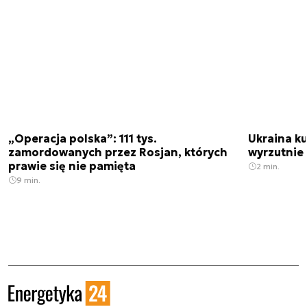
„Operacja polska”: 111 tys.
Ukraina ku
zamordowanych przez Rosjan, których
wyrzutnie
prawie się nie pamięta
2 min.
9 min.