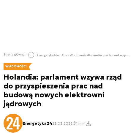
Strona główna
Energetyka
Atom
Atom Wiadomości
Holandia: parlament wzywa rząd do przyspieszenia prac nad budową nowych elektrowni jądrowych
WIADOMOŚCI
Holandia: parlament wzywa rząd
do przyspieszenia prac nad
budową nowych elektrowni
jądrowych
Energetyka24
28.03.2022
1 min.