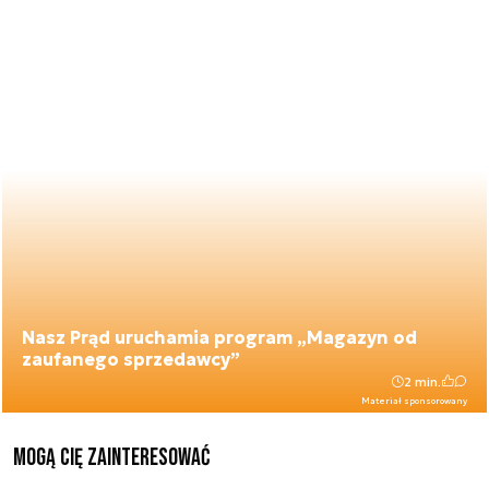
Nasz Prąd uruchamia program „Magazyn od
zaufanego sprzedawcy”
2 min.
Materiał sponsorowany
Mogą Cię zainteresować