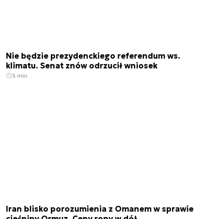
Nie będzie prezydenckiego referendum ws.
klimatu. Senat znów odrzucił wniosek
3 min.
Iran blisko porozumienia z Omanem w sprawie
cieśniny Ormuz. Ceny ropy w dół