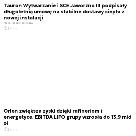
Tauron Wytwarzanie i SCE Jaworzno III podpisały
długoletnią umowę na stabilne dostawy ciepła z
nowej instalacji
Materiał sponsorowany
2 min.
Orlen zwiększa zyski dzięki rafineriom i
energetyce. EBITDA LIFO grupy wzrosła do 13,9 mld
zł
5 min.