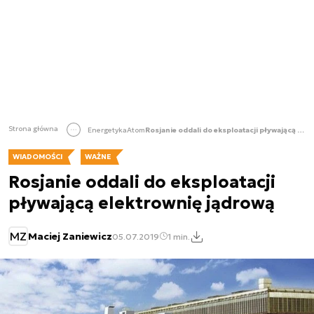
Strona główna
Energetyka
Atom
Rosjanie oddali do eksploatacji pływającą elektrownię jądrową
WIADOMOŚCI
WAŻNE
Rosjanie oddali do eksploatacji
pływającą elektrownię jądrową
MZ
Maciej Zaniewicz
05.07.2019
1 min.