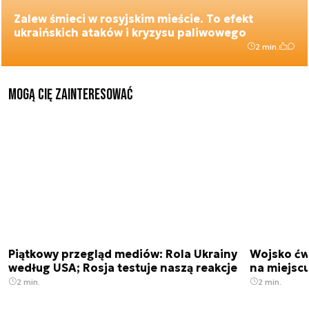
Zalew śmieci w rosyjskim mieście. To efekt
ukraińskich ataków i kryzysu paliwowego
2 min.
Mogą Cię zainteresować
Piątkowy przegląd mediów: Rola Ukrainy
Wojsko ćwi
według USA; Rosja testuje naszą reakcje
na miejsc
2 min.
2 min.