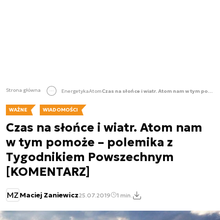
Strona główna
Energetyka
Atom
Czas na słońce i wiatr. Atom nam w tym pomoże – polemika z Tygodnikiem Powszechnym [KOMENTARZ]
WAŻNE
WIADOMOŚCI
Czas na słońce i wiatr. Atom nam
w tym pomoże – polemika z
Tygodnikiem Powszechnym
[KOMENTARZ]
MZ
Maciej Zaniewicz
25.07.2019
1 min.