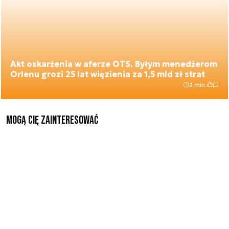
Akt oskarżenia w aferze OTS. Byłym menedżerom
Orlenu grozi 25 lat więzienia za 1,5 mld zł strat
2 min.
Mogą Cię zainteresować