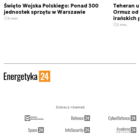
Święto Wojska Polskiego: Ponad 300
Teheran uz
jednostek sprzętu w Warszawie
Ormuz od 
irańskich
3 min.
2 min.
Zobacz również