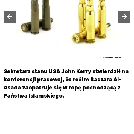
Następny slajd
Poprzedni slajd
fot. www.mesko.com.pl
Sekretarz stanu USA John Kerry stwierdził na
konferencji prasowej, że reżim Baszara Al-
Asada zaopatruje się w ropę pochodzącą z
Państwa Islamskiego.