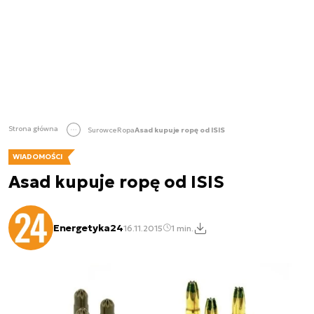
Strona główna
Surowce
Ropa
Asad kupuje ropę od ISIS
WIADOMOŚCI
Asad kupuje ropę od ISIS
Energetyka24
16.11.2015
1 min.