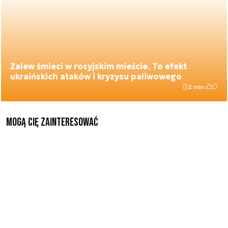
Zalew śmieci w rosyjskim mieście. To efekt
ukraińskich ataków i kryzysu paliwowego
2 min.
Mogą Cię zainteresować