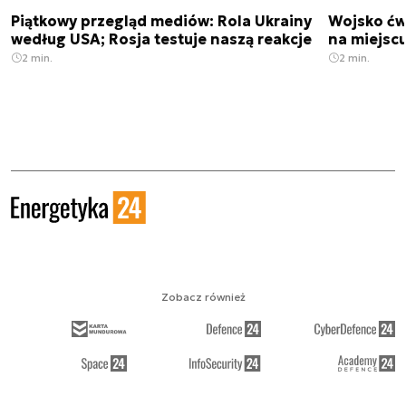
Piątkowy przegląd mediów: Rola Ukrainy
Wojsko ćwi
według USA; Rosja testuje naszą reakcje
na miejsc
2 min.
2 min.
Zobacz również