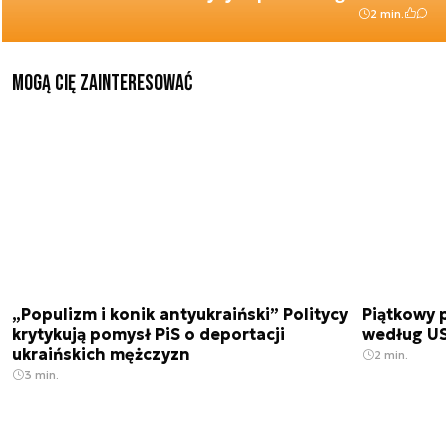
2 min.
Mogą Cię zainteresować
„Populizm i konik antyukraiński” Politycy
Piątkowy 
krytykują pomysł PiS o deportacji
według USA
ukraińskich mężczyzn
2 min.
3 min.