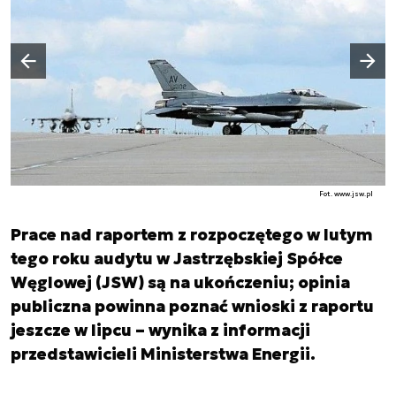
Następny slajd
Poprzedni slajd
Fot. www.jsw.pl
Prace nad raportem z rozpoczętego w lutym
tego roku audytu w Jastrzębskiej Spółce
Węglowej (JSW) są na ukończeniu; opinia
publiczna powinna poznać wnioski z raportu
jeszcze w lipcu – wynika z informacji
przedstawicieli Ministerstwa Energii.