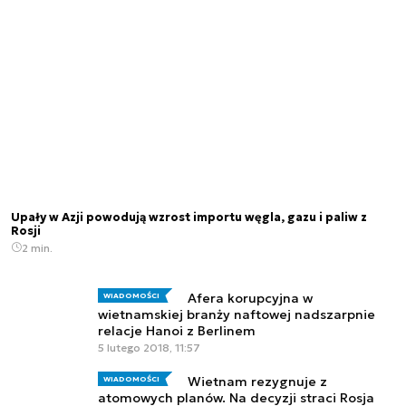
Upały w Azji powodują wzrost importu węgla, gazu i paliw z
Rosji
2 min.
Afera korupcyjna w
WIADOMOŚCI
wietnamskiej branży naftowej nadszarpnie
relacje Hanoi z Berlinem
5 lutego 2018, 11:57
Wietnam rezygnuje z
WIADOMOŚCI
atomowych planów. Na decyzji straci Rosja