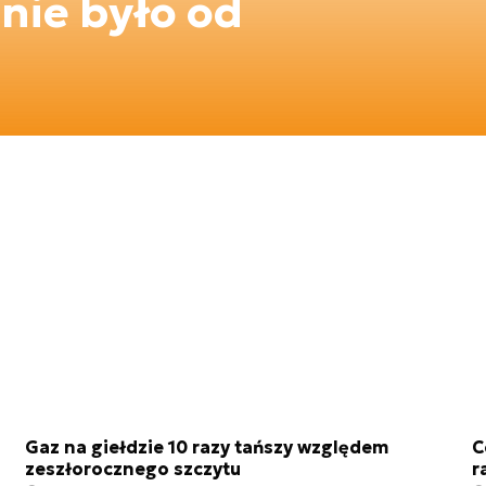
 nie było od
Gaz na giełdzie 10 razy tańszy względem
C
zeszłorocznego szczytu
r