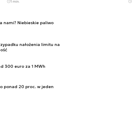
1 min.
a nami? Niebieskie paliwo
rzypadku nałożenia limitu na
ność
ad 300 euro za 1 MWh
o ponad 20 proc. w jeden