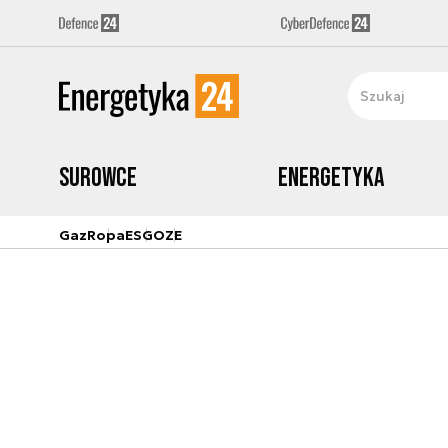
Surowce
Energetyka
Gaz
Ropa
ESG
OZE