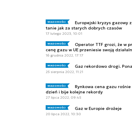
Europejski kryzys gazowy z
WIADOMOŚCI
tanie jak za starych dobrych czasów
17 lutego 2023, 10:01
Operator TTF grozi, że w p
WIADOMOŚCI
cenę gazu w UE przeniesie swoją działal
16 grudnia 2022, 17:17
Gaz rekordowo drogi. Pon
WIADOMOŚCI
25 sierpnia 2022, 11:21
Rynkowa cena gazu rośnie 
WIADOMOŚCI
dzień i bije kolejne rekordy
27 lipca 2022, 09:45
Gaz w Europie drożeje
WIADOMOŚCI
20 lipca 2022, 10:30