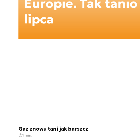
Europie. Tak tanio
lipca
Gaz znowu tani jak barszcz
1 min.