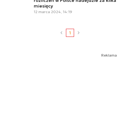
rozliczeń w Polsce nadejdzie za kilka
miesięcy
12 marca 2024, 14:19
1
Reklama