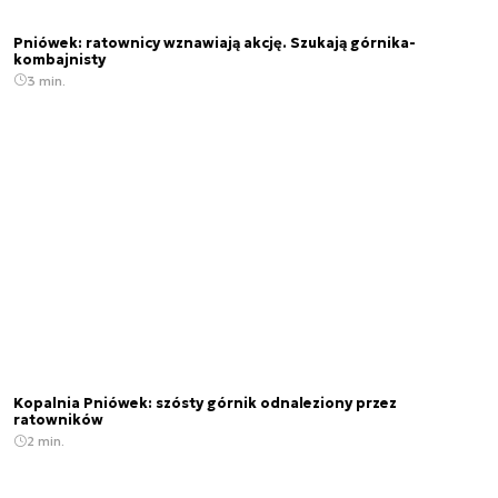
Pniówek: ratownicy wznawiają akcję. Szukają górnika-
kombajnisty
3 min.
Kopalnia Pniówek: szósty górnik odnaleziony przez
ratowników
2 min.