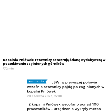
Kopalnia Pniówek: ratownicy penetrują ścianę wydobywczą w
poszukiwaniu zaginionych górników
2 min.
JSW: w pierwszej połowie
WIADOMOŚCI
września ratownicy pójdą po zaginionych w
kopalni Pniówek
20 czerwca 2023, 15:00
Z kopalni Pniówek wycofano ponad 100
pracowników - urządzenia wykryły metan