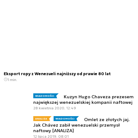
Eksport ropy z Wenezueli najniższy od prawie 80 lat
1 min.
Kuzyn Hugo Chaveza prezesem
WIADOMOŚCI
największej wenezuelskiej kompanii naftowej
28 kwietnia 2020, 12:49
Omlet ze złotych jaj.
ANALIZA
WIADOMOŚCI
Jak Chávez zabił wenezuelski przemysł
naftowy [ANALIZA]
12 lipca 2019, 08:01