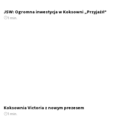
JSW: Ogromna inwestycja w Koksowni „Przyjaźń"
1 min.
Koksownia Victoria z nowym prezesem
1 min.