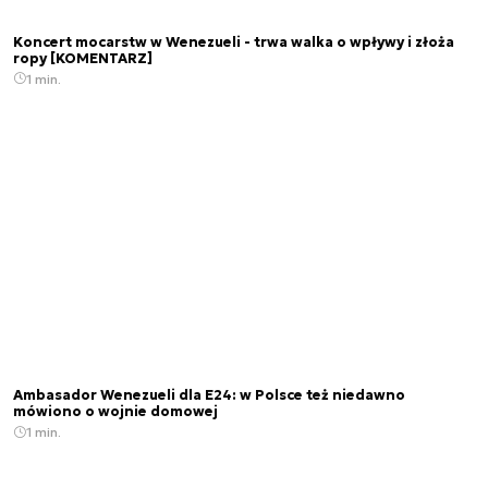
Koncert mocarstw w Wenezueli - trwa walka o wpływy i złoża
ropy [KOMENTARZ]
1 min.
Ambasador Wenezueli dla E24: w Polsce też niedawno
mówiono o wojnie domowej
1 min.