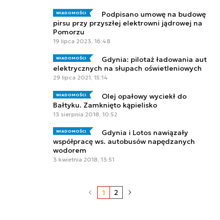
Podpisano umowę na budowę
WIADOMOŚCI
pirsu przy przyszłej elektrowni jądrowej na
Pomorzu
19 lipca 2023, 16:48
Gdynia: pilotaż ładowania aut
WIADOMOŚCI
elektrycznych na słupach oświetleniowych
29 lipca 2021, 15:14
Olej opałowy wyciekł do
WIADOMOŚCI
Bałtyku. Zamknięto kąpielisko
13 sierpnia 2018, 10:52
Gdynia i Lotos nawiązały
WIADOMOŚCI
współpracę ws. autobusów napędzanych
wodorem
3 kwietnia 2018, 13:51
1
2