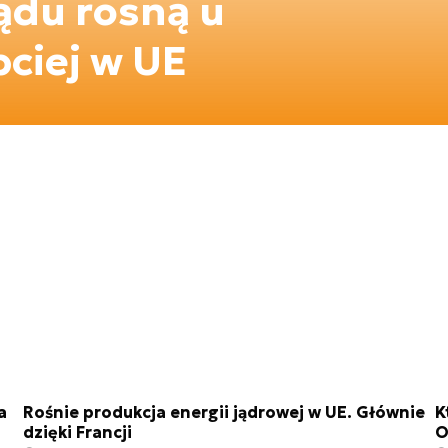
ądu rosną u
bciej w UE
a
Rośnie produkcja energii jądrowej w UE. Głównie
K
dzięki Francji
O