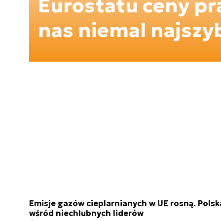
Eurostatu ceny pr
nas niemal najszy
Emisje gazów cieplarnianych w UE rosną. Polsk
wśród niechlubnych liderów