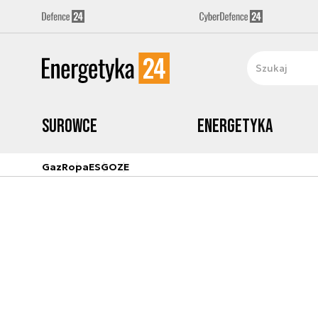
Surowce
Energetyka
Gaz
Ropa
ESG
OZE