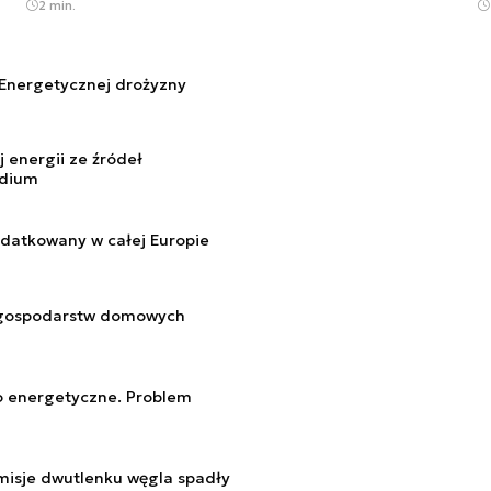
2 min.
 Energetycznej drożyzny
 energii ze źródeł
odium
odatkowany w całej Europie
a gospodarstw domowych
o energetyczne. Problem
emisje dwutlenku węgla spadły