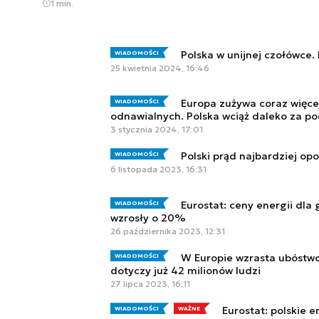
1 min.
Polska w unijnej czołówce.
WIADOMOŚCI
25 kwietnia 2024, 16:46
Europa zużywa coraz więcej
WIADOMOŚCI
odnawialnych. Polska wciąż daleko za p
3 stycznia 2024, 17:01
Polski prąd najbardziej op
WIADOMOŚCI
6 listopada 2023, 16:31
Eurostat: ceny energii dl
WIADOMOŚCI
wzrosły o 20%
26 października 2023, 12:31
W Europie wzrasta ubóstw
WIADOMOŚCI
dotyczy już 42 milionów ludzi
27 lipca 2023, 16:11
Eurostat: polskie 
WIADOMOŚCI
WAŻNE