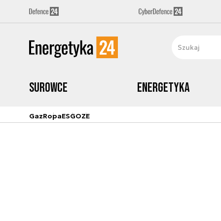
Surowce
Energetyka
Gaz
Ropa
ESG
OZE