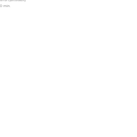
teriał sponsorowany
0 min.