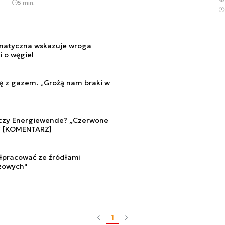
Ma
5 min.
imatyczna wskazuje wroga
i o węgiel
ię z gazem. „Grożą nam braki w
zczy Energiewende? „Czerwone
h” [KOMENTARZ]
łpracować ze źródłami
azowych"
1