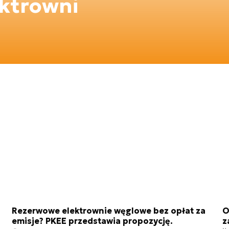
ktrowni
Rezerwowe elektrownie węglowe bez opłat za
O
emisje? PKEE przedstawia propozycję.
z