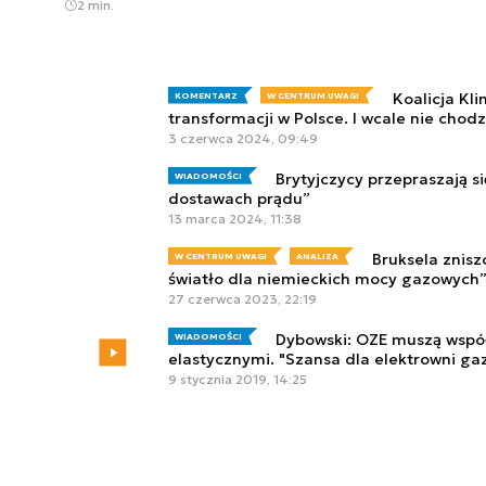
2 min.
Koalicja Kl
KOMENTARZ
W CENTRUM UWAGI
transformacji w Polsce. I wcale nie chodz
3 czerwca 2024, 09:49
Brytyjczycy przepraszają s
WIADOMOŚCI
dostawach prądu”
13 marca 2024, 11:38
Bruksela znis
W CENTRUM UWAGI
ANALIZA
światło dla niemieckich mocy gazowyc
27 czerwca 2023, 22:19
Dybowski: OZE muszą wspó
WIADOMOŚCI
elastycznymi. "Szansa dla elektrowni g
9 stycznia 2019, 14:25