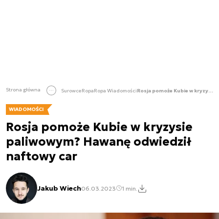
Strona główna
Surowce
Ropa
Ropa Wiadomości
Rosja pomoże Kubie w kryzysie paliwowym? Hawanę odwiedził naftowy car
WIADOMOŚCI
Rosja pomoże Kubie w kryzysie
paliwowym? Hawanę odwiedził
naftowy car
Jakub Wiech
06.03.2023
1 min.