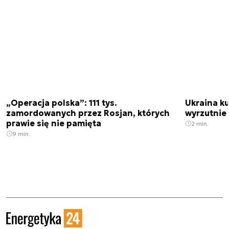
„Operacja polska”: 111 tys.
Ukraina ku
zamordowanych przez Rosjan, których
wyrzutnie
prawie się nie pamięta
2 min.
9 min.