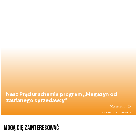
Nasz Prąd uruchamia program „Magazyn od
zaufanego sprzedawcy”
2 min.
Materiał sponsorowany
Mogą Cię zainteresować