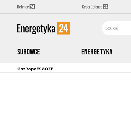
Surowce
Energetyka
Gaz
Ropa
ESG
OZE