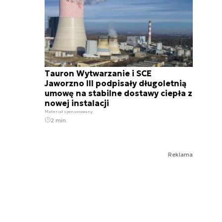
Tauron Wytwarzanie i SCE
Jaworzno III podpisały długoletnią
umowę na stabilne dostawy ciepła z
nowej instalacji
Materiał sponsorowany
2 min.
Reklama