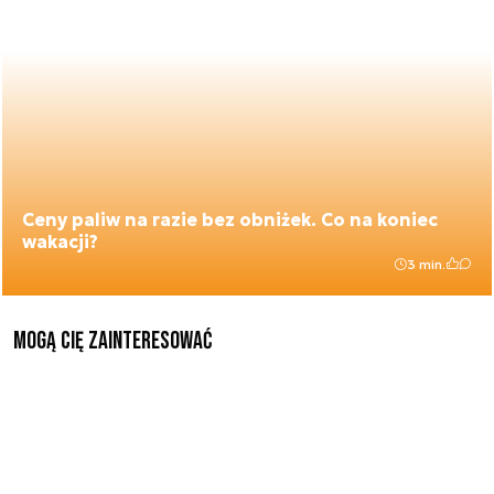
Ceny paliw na razie bez obniżek. Co na koniec
wakacji?
3 min.
Mogą Cię zainteresować