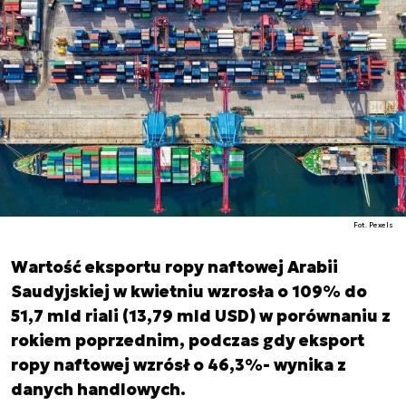
Fot. Pexels
Wartość eksportu ropy naftowej Arabii
Saudyjskiej w kwietniu wzrosła o 109% do
51,7 mld riali (13,79 mld USD) w porównaniu z
rokiem poprzednim, podczas gdy eksport
ropy naftowej wzrósł o 46,3%- wynika z
danych handlowych.