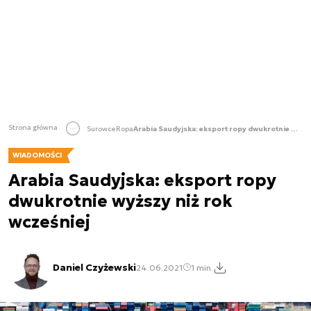
Strona główna
Surowce
Ropa
Arabia Saudyjska: eksport ropy dwukrotnie wyższy niż rok wcześniej
WIADOMOŚCI
Arabia Saudyjska: eksport ropy
dwukrotnie wyższy niż rok
wcześniej
Daniel Czyżewski
24.06.2021
1 min.