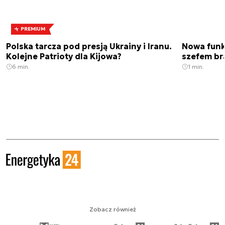
PREMIUM
Polska tarcza pod presją Ukrainy i Iranu.
Nowa funk
Kolejne Patrioty dla Kijowa?
szefem br
6 min.
1 min.
Zobacz również