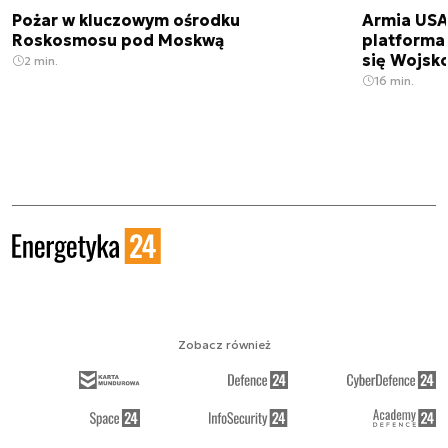
Pożar w kluczowym ośrodku
Armia USA
Roskosmosu pod Moskwą
platforma
się Wojsko
2 min.
16 min.
Zobacz również