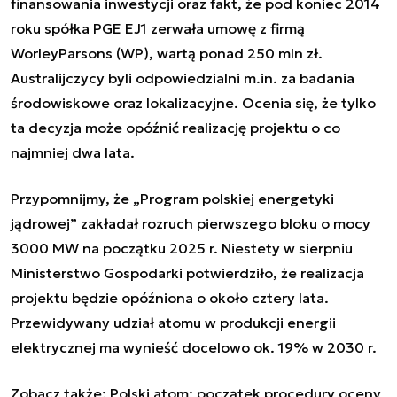
finansowania inwestycji oraz fakt, że pod koniec 2014
roku spółka PGE EJ1 zerwała umowę z firmą
WorleyParsons (WP), wartą ponad 250 mln zł.
Australijczycy byli odpowiedzialni m.in. za badania
środowiskowe oraz lokalizacyjne. Ocenia się, że tylko
ta decyzja może opóźnić realizację projektu o co
najmniej dwa lata.
Przypomnijmy, że „Program polskiej energetyki
jądrowej” zakładał rozruch pierwszego bloku o mocy
3000 MW na początku 2025 r. Niestety w sierpniu
Ministerstwo Gospodarki potwierdziło, że realizacja
projektu będzie opóźniona o około cztery lata.
Przewidywany udział atomu w produkcji energii
elektrycznej ma wynieść docelowo ok. 19% w 2030 r.
Zobacz także:
Polski atom: początek procedury oceny