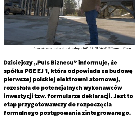
Stanowisko do testów strukturalnych 4693. Fot. NASA/MSFC/Emmett Given
Dzisiejszy „Puls Biznesu” informuje, że
spółka PGE EJ 1, która odpowiada za budowę
pierwszej polskiej elektrowni atomowej,
rozesłała do potencjalnych wykonawców
inwestycji tzw. formularze deklaracji. Jest to
etap przygotowawczy do rozpoczęcia
formalnego postępowania zintegrowanego.