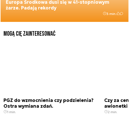
Europa Środkowa dusi się w 41-stopniowym
żarze. Padają rekordy
3 min.
Mogą Cię zainteresować
PGZ do wzmocnienia czy podzielenia?
Czy za cen
Ostra wymiana zdań.
awionetki 
1 min.
2 min.