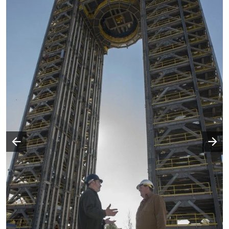
Następny slajd
Poprzedni slajd