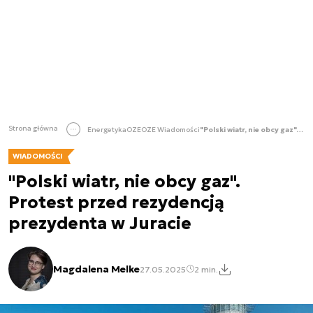
Strona główna
Energetyka
OZE
OZE Wiadomości
"Polski wiatr, nie obcy gaz". Protest przed rezydencją prezydenta w Juracie
WIADOMOŚCI
"Polski wiatr, nie obcy gaz".
Protest przed rezydencją
prezydenta w Juracie
Magdalena Melke
27.05.2025
2 min.