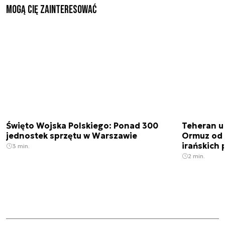
Mogą Cię zainteresować
Święto Wojska Polskiego: Ponad 300
Teheran uz
jednostek sprzętu w Warszawie
Ormuz od 
irańskich
3 min.
2 min.