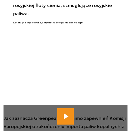
rosyjskiej floty cienia, szmuglujące rosyjskie
paliwa.
Katarzyna Wądołowska, aktywistka biorąca udział w akcji>
Jak zaznacza Greenpeace, pomimo zapewnień Komisji
Europejskiej o zakończeniu importu paliw kopalnych z